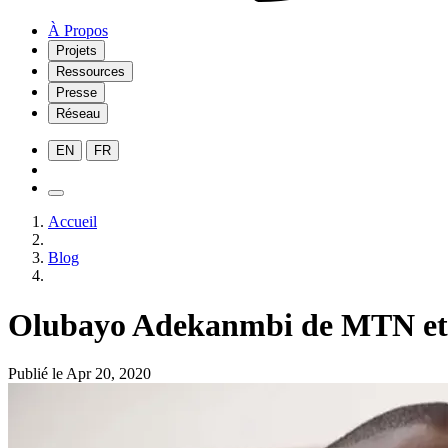
À Propos
Projets
Ressources
Presse
Réseau
EN
FR
Accueil
Blog
Olubayo Adekanmbi de MTN et Da
Publié le Apr 20, 2020