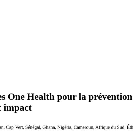
es One Health pour la prévention 
t impact
an
,
Cap-Vert
,
Sénégal
,
Ghana
,
Nigéria
,
Cameroun
,
Afrique du Sud
,
Éth