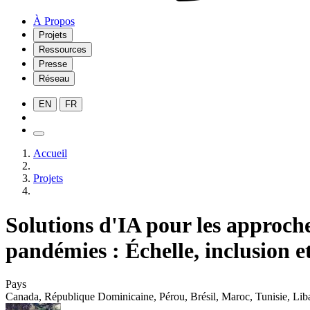
À Propos
Projets
Ressources
Presse
Réseau
EN
FR
Accueil
Projets
Solutions d'IA pour les approch
pandémies : Échelle, inclusion e
Pays
Canada
,
République Dominicaine
,
Pérou
,
Brésil
,
Maroc
,
Tunisie
,
Lib